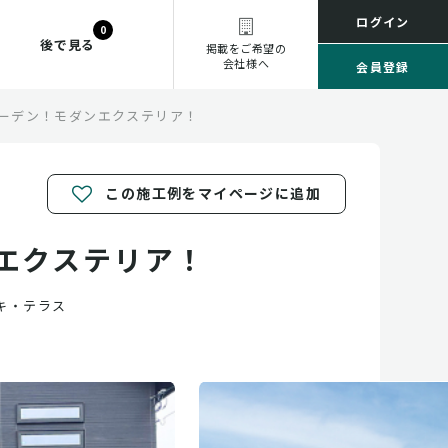
ログイン
0
後で見る
掲載をご希望の
会社様へ
会員登録
ーデン！モダンエクステリア！
この施工例をマイページに追加
エクステリア！
キ・テラス