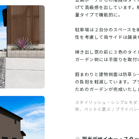
げて高級感を出しています。
量タイプで機能的に。
駐車場は２台分のスペースを
性を考慮して両サイドは舗装
掃き出し窓の前に３色のタイ
ガーデン側には手摺りを取付
庭まわりと建物側面は防草シ
の負担を軽減しています。プ
ためのガーデンが完成いたし
スタイリッシュ・シンプルモダン
供、ペットと遊ぶ / プライバ
担当デザイナー・スタ