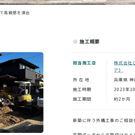
メタル調のフェンスがかっこいい庭まわり
施工概要
担当施工店
株式会社
ア》
所 在 地
兵庫県
神
施工時期
2023年1
施工期間
約2か月
新築に伴う外構工事のご相談
玄関ポーチからの階段はタイ