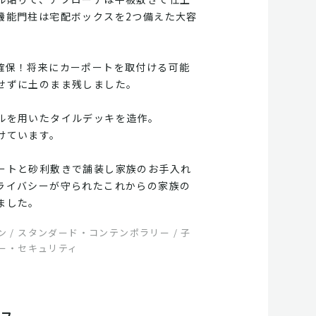
機能門柱は宅配ボックスを2つ備えた大容
確保！将来にカーポートを取付ける可能
せずに土のまま残しました。
ルを用いたタイルデッキを造作。
けています。
ートと砂利敷きで舗装し家族のお手入れ
ライバシーが守られたこれからの家族の
ました。
 / スタンダード・コンテンポラリー / 子
シー・セキュリティ
ッフ