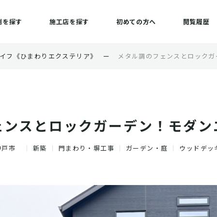
例を探す
施工店を探す
初めての方へ
閲覧履歴
イフ《ひまわりエクステリア》
ー
メタル調のフェンスとロックガ
ェンスとロックガーデン！モダン
神戸市
新築
門まわり・塀工事
ガーデン・庭
ウッドデッ