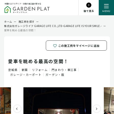
全国のエクステリア・お庭の施工店が探せる
0
後で見る
MENU
ホーム
ー
施工例を探す
ー
株式会社ガレージライフ GARAGE LIFE CO.,LTD-GARAGE LIFE IS YOUR SMILE.-
ー
愛車を眺める最高の空間！
この施工例をマイページに追加
愛車を眺める最高の空間！
宮城県
新築
リフォーム
門まわり・塀工事
ガレージ・カーポート
ガーデン・庭