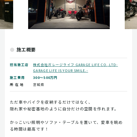
施工概要
担当施工店
株式会社ガレージライフ GARAGE LIFE CO.,LTD-
GARAGE LIFE IS YOUR SMILE.-
施工費用
300～500万円
所 在 地
宮城県
ただ車やバイクを収納するだけではなく、
隠れ家や秘密基地のように自分だけの空間を作れます。
かっこいい照明やソファ・テーブルを置いて、愛車を眺め
る時間は最高です！