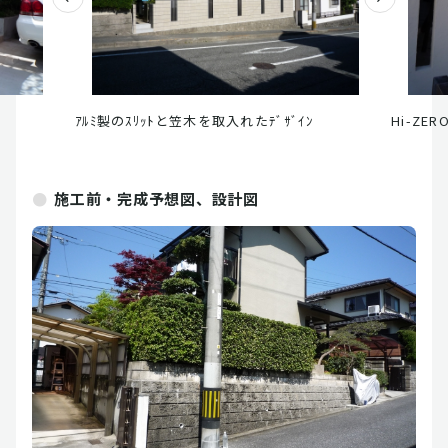
ｱﾙﾐ製のｽﾘｯﾄと笠木を取入れたﾃﾞｻﾞｲﾝ
Hi-ZER
施工前・完成予想図、設計図