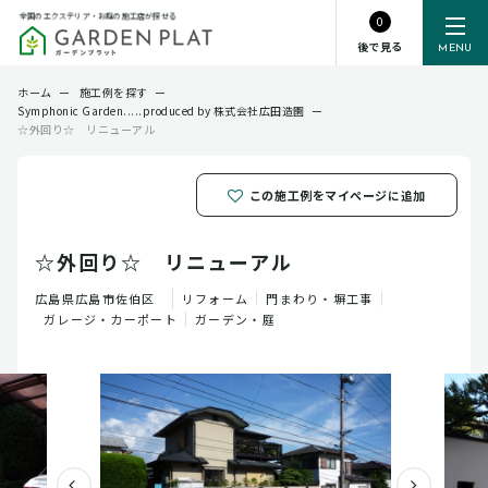
全国のエクステリア・お庭の施工店が探せる
0
後で見る
MENU
ホーム
ー
施工例を探す
ー
Symphonic Garden.....produced by 株式会社広田造園
ー
☆外回り☆ リニューアル
この施工例をマイページに追加
☆外回り☆ リニューアル
広島県
広島市佐伯区
リフォーム
門まわり・塀工事
ガレージ・カーポート
ガーデン・庭