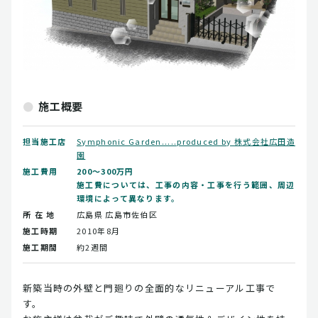
施工概要
担当施工店
Symphonic Garden.....produced by 株式会社広田造
園
施工費用
200～300万円
施工費については、工事の内容・工事を行う範囲、周辺
環境によって異なります。
所 在 地
広島県
広島市佐伯区
施工時期
2010年8月
施工期間
約2週間
新築当時の外壁と門廻りの全面的なリニューアル工事で
す。