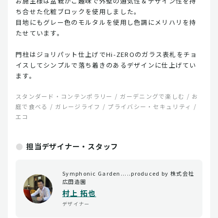
お施主様は盆栽がご趣味で外壁の通気性＆デザイン性を持
ち合せた化粧ブロックを使用しました。
目地にもグレー色のモルタルを使用し色調にメリハリを持
たせています。
門柱はジョリパット仕上げでHi-ZEROのガラス表札をチョ
イスしてシンプルで落ち着きのあるデザインに仕上げてい
ます。
スタンダード・コンテンポラリー / ガーデニングで楽しむ / お
庭で食べる / ガレージライフ / プライバシー・セキュリティ /
エコ
担当デザイナー・スタッフ
Symphonic Garden.....produced by 株式会社
広田造園
村上 拓也
デザイナー