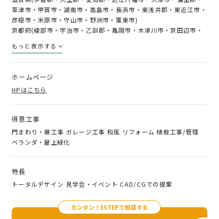
草津市・甲賀市・湖南市・高島市・長浜市・東浅井郡・東近江市・
彦根市・米原市・守山市・野洲市・栗東市)
京都府(綾部市・宇治市・乙訓郡・亀岡市・木津川市・京田辺市・
京丹後市・京都市右京区・京都市上京区・京都市北区・京都市左京
もっと表示する
区・京都市下京区・京都市中京区・京都市西京区・京都市東山区・
京都市伏見区・京都市南区・京都市山科区・久世郡・城陽市・相楽
郡・綴喜郡・長岡京市・南丹市・福知山市・船井郡・舞鶴市・宮津
ホームページ
市・向日市・八幡市・与謝郡)
HPはこちら
大阪府(池田市・泉大津市・泉佐野市・和泉市・茨木市・大阪狭山
市・大阪市旭区・大阪市阿倍野区・大阪市生野区・大阪市北区・大
阪市此花区・大阪市城東区・大阪市住之江区・大阪市住吉区・大阪
得意工事
市大正区・大阪市中央区・大阪市鶴見区・大阪市天王寺区・大阪市
門まわり・塀工事 ガレージ工事 和風 リフォーム 植栽工事/管理
浪速区・大阪市西区・大阪市西成区・大阪市西淀川区・大阪市東住
ベランダ・屋上緑化
吉区・大阪市東成区・大阪市東淀川区・大阪市平野区・大阪市福島
区・大阪市港区・大阪市都島区・大阪市淀川区・貝塚市・柏原市・
交野市・門真市・河内長野市・岸和田市・堺市北区・堺市堺区・堺
特長
市中区・堺市西区・堺市東区・堺市南区・堺市美原区・四條畷市・
吹田市・摂津市・泉南郡・泉南市・泉北郡・高石市・高槻市・大東
トータルデザイン 見学会・イベント CAD/CGでの提案
市・豊中市・豊能郡・富田林市・寝屋川市・羽曳野市・阪南市・東
大阪市・枚方市・藤井寺市・松原市・三島郡・南河内郡・箕面市・
カンタン！3STEPで相談する
守口市・八尾市)