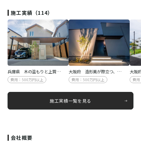
施工実績（114）
兵庫県 木の温もりと上質…
大阪府 造形美が際立つ、…
大阪
費用：500万円以上
費用：500万円以上
費用
施工実績一覧を見る
会社概要