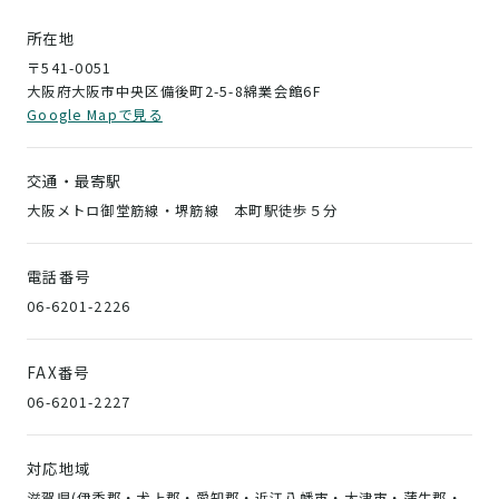
所在地
〒541-0051
大阪府大阪市中央区備後町2-5-8綿業会館6F
Google Mapで見る
交通・最寄駅
大阪メトロ御堂筋線・堺筋線 本町駅徒歩５分
電話番号
06-6201-2226
FAX番号
06-6201-2227
対応地域
滋賀県(伊香郡・犬上郡・愛知郡・近江八幡市・大津市・蒲生郡・