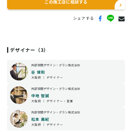
この施工店に相談する
兵庫県(相生市・明石市・赤穂郡・赤穂市・朝来市・芦屋市・尼崎
市・淡路市・伊丹市・揖保郡・小野市・加古川市・加古郡・加西
市・加東市・川西市・川辺郡・神崎郡・神戸市北区・神戸市須磨
シェアする
区・神戸市垂水区・神戸市中央区・神戸市長田区・神戸市灘区・神
戸市西区・神戸市東灘区・神戸市兵庫区・篠山市・佐用郡・三田
市・宍粟市・洲本市・多可郡・高砂市・宝塚市・たつの市・丹波
市・豊岡市・西宮市・西脇市・姫路市・美方郡・三木市・南あわじ
市・養父市)
デザイナー（3）
奈良県(生駒郡・生駒市・宇陀郡・宇陀市・橿原市・香芝市・葛城
市・北葛城郡・五條市・御所市・桜井市・磯城郡・高市郡・天理
外部空間デザイン・グラン株式会社
市・奈良市・大和郡山市・大和高田市・山辺郡・吉野郡)
和歌山県(有田郡・有田市・伊都郡・岩出市・海草郡・海南市・紀
谷 保則
大阪府 ｜ デザイナー
の川市・御坊市・新宮市・田辺市・西牟婁郡・橋本市・東牟婁郡・
日高郡・和歌山市)
外部空間デザイン・グラン株式会社
中地 智誠
大阪府 ｜ デザイナー・営業
外部空間デザイン・グラン株式会社
松本 美紀
大阪府 ｜ デザイナー