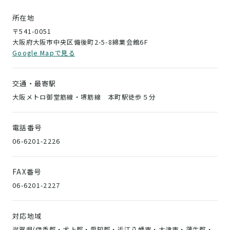
所在地
〒541-0051
大阪府大阪市中央区備後町2-5-8綿業会館6F
Google Mapで見る
交通・最寄駅
大阪メトロ御堂筋線・堺筋線 本町駅徒歩５分
電話番号
06-6201-2226
FAX番号
06-6201-2227
対応地域
滋賀県(伊香郡・犬上郡・愛知郡・近江八幡市・大津市・蒲生郡・