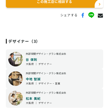
この施工店に相談する
兵庫県(相生市・明石市・赤穂郡・赤穂市・朝来市・芦屋市・尼崎
市・淡路市・伊丹市・揖保郡・小野市・加古川市・加古郡・加西
市・加東市・川西市・川辺郡・神崎郡・神戸市北区・神戸市須磨
シェアする
区・神戸市垂水区・神戸市中央区・神戸市長田区・神戸市灘区・神
戸市西区・神戸市東灘区・神戸市兵庫区・篠山市・佐用郡・三田
市・宍粟市・洲本市・多可郡・高砂市・宝塚市・たつの市・丹波
市・豊岡市・西宮市・西脇市・姫路市・美方郡・三木市・南あわじ
市・養父市)
デザイナー（3）
奈良県(生駒郡・生駒市・宇陀郡・宇陀市・橿原市・香芝市・葛城
市・北葛城郡・五條市・御所市・桜井市・磯城郡・高市郡・天理
外部空間デザイン・グラン株式会社
市・奈良市・大和郡山市・大和高田市・山辺郡・吉野郡)
和歌山県(有田郡・有田市・伊都郡・岩出市・海草郡・海南市・紀
谷 保則
大阪府 ｜ デザイナー
の川市・御坊市・新宮市・田辺市・西牟婁郡・橋本市・東牟婁郡・
日高郡・和歌山市)
外部空間デザイン・グラン株式会社
中地 智誠
大阪府 ｜ デザイナー・営業
外部空間デザイン・グラン株式会社
松本 美紀
大阪府 ｜ デザイナー