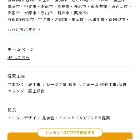
草津市・甲賀市・湖南市・高島市・長浜市・東浅井郡・東近江市・
彦根市・米原市・守山市・野洲市・栗東市)
京都府(綾部市・宇治市・乙訓郡・亀岡市・木津川市・京田辺市・
京丹後市・京都市右京区・京都市上京区・京都市北区・京都市左京
もっと表示する
区・京都市下京区・京都市中京区・京都市西京区・京都市東山区・
京都市伏見区・京都市南区・京都市山科区・久世郡・城陽市・相楽
郡・綴喜郡・長岡京市・南丹市・福知山市・船井郡・舞鶴市・宮津
ホームページ
市・向日市・八幡市・与謝郡)
HPはこちら
大阪府(池田市・泉大津市・泉佐野市・和泉市・茨木市・大阪狭山
市・大阪市旭区・大阪市阿倍野区・大阪市生野区・大阪市北区・大
阪市此花区・大阪市城東区・大阪市住之江区・大阪市住吉区・大阪
得意工事
市大正区・大阪市中央区・大阪市鶴見区・大阪市天王寺区・大阪市
門まわり・塀工事 ガレージ工事 和風 リフォーム 植栽工事/管理
浪速区・大阪市西区・大阪市西成区・大阪市西淀川区・大阪市東住
ベランダ・屋上緑化
吉区・大阪市東成区・大阪市東淀川区・大阪市平野区・大阪市福島
区・大阪市港区・大阪市都島区・大阪市淀川区・貝塚市・柏原市・
交野市・門真市・河内長野市・岸和田市・堺市北区・堺市堺区・堺
特長
市中区・堺市西区・堺市東区・堺市南区・堺市美原区・四條畷市・
吹田市・摂津市・泉南郡・泉南市・泉北郡・高石市・高槻市・大東
トータルデザイン 見学会・イベント CAD/CGでの提案
市・豊中市・豊能郡・富田林市・寝屋川市・羽曳野市・阪南市・東
大阪市・枚方市・藤井寺市・松原市・三島郡・南河内郡・箕面市・
カンタン！3STEPで相談する
守口市・八尾市)