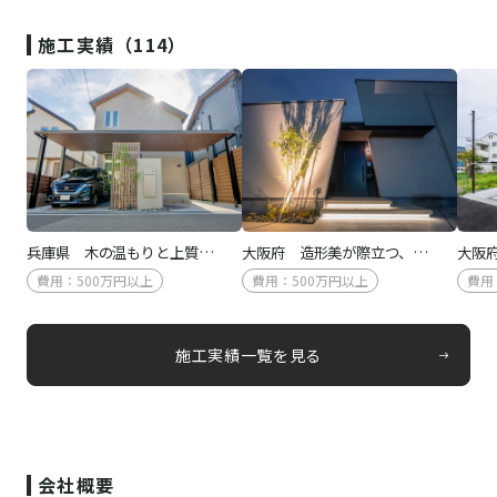
施工実績（114）
兵庫県 木の温もりと上質…
大阪府 造形美が際立つ、…
大阪
費用：500万円以上
費用：500万円以上
費用
施工実績一覧を見る
会社概要