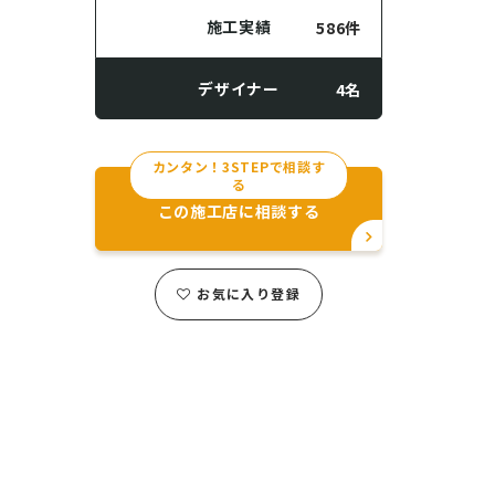
施工実績
586件
デザイナー
4名
カンタン！3STEPで相談す
る
この施工店に相談する
お気に入り登録