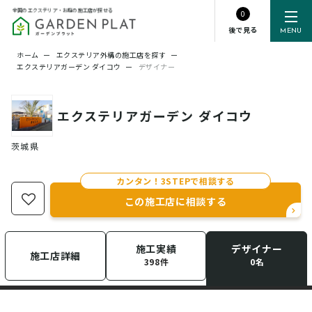
全国のエクステリア・お庭の施工店が探せる
0
後で見る
MENU
ホーム
ー
エクステリア外構の施工店を探す
ー
エクステリアガーデン ダイコウ
ー
デザイナー
エクステリアガーデン ダイコウ
茨城県
カンタン！3STEPで相談する
この施工店に相談する
施工実績
デザイナー
施工店詳細
398件
0名