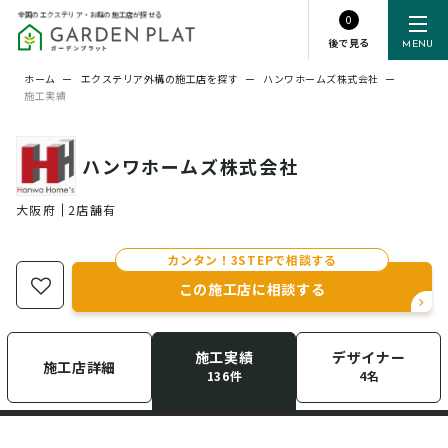
全国のエクステリア・お庭の施工店が探せる
0
後で見る
MENU
ホーム
ー
エクステリア外構の施工店を探す
ー
ハンワホームズ株式会社
ー
施工実績
ハンワホームズ株式会社
大阪府
2店舗有
カンタン！3STEPで相談する
この施工店に相談する
施工実績
デザイナー
施工店詳細
136件
4名