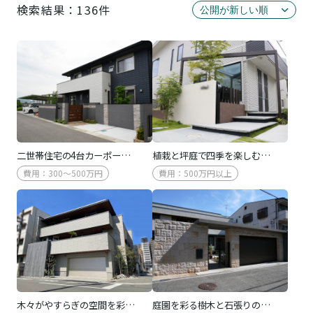
検索結果：136件
二世帯住宅の4台カーポー…
植栽と坪庭で四季を楽しむ…
費用：300～500万円
費用：500万円以上
木々がやすらぎの空間を彩…
庭園を彩る樹木と石張りの…