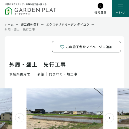
全国のエクステリア・お庭の施工店が探せる
0
後で見る
MENU
ホーム
ー
施工例を探す
ー
エクステリアガーデン ダイコウ
ー
外周・盛土 先行工事
この施工例をマイページに追加
外周・盛土 先行工事
茨城県
古河市
新築
門まわり・塀工事