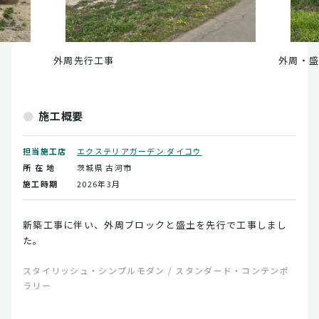
外周先行工事
外周・
施工概要
担当施工店
エクステリアガーデン ダイコウ
所 在 地
茨城県
古河市
施工時期
2026年3月
新築工事に伴い、外周ブロックと盛土を先行で工事しまし
た。
スタイリッシュ・シンプルモダン / スタンダード・コンテンポ
ラリー