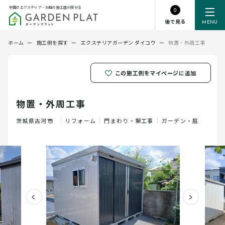
全国のエクステリア・お庭の施工店が探せる
0
後で見る
MENU
ホーム
ー
施工例を探す
ー
エクステリアガーデン ダイコウ
ー
物置・外周工事
この施工例をマイページに追加
物置・外周工事
茨城県
古河市
リフォーム
門まわり・塀工事
ガーデン・庭