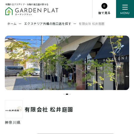
全国のエクステリア・お庭の施工店が探せる
0
後で見る
MENU
ホーム
ー
エクステリア外構の施工店を探す
ー
有限会社 松井庭園
有限会社 松井庭園
神奈川県