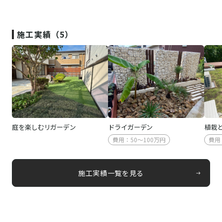
施工実績（5）
庭を楽しむリガーデン
ドライガーデン
植栽
費用：50～100万円
費用
施工実績一覧を見る