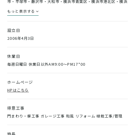
市・平塚市・藤沢市・大和市・横浜市青葉区・横浜市港北区・横浜
市瀬谷区・横浜市都筑区・横浜市緑区)
もっと表示する
設立日
2006年4月3日
休業日
毎週日曜日 休業日以外AM9:00～PM17*00
ホームページ
HPはこちら
得意工事
門まわり・塀工事 ガレージ工事 和風 リフォーム 植栽工事/管理
特長