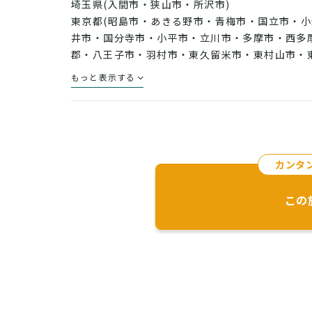
埼玉県(入間市・狭山市・所沢市)
東京都(昭島市・あきる野市・青梅市・国立市・小
井市・国分寺市・小平市・立川市・多摩市・西多
郡・八王子市・羽村市・東久留米市・東村山市・
和市・日野市・府中市・福生市・武蔵村山市)
もっと表示する
条件に依っては対応地域以外での工事も請け負っ
ります。
まずはお気軽にお問い合わせ下さい。
カンタン
この