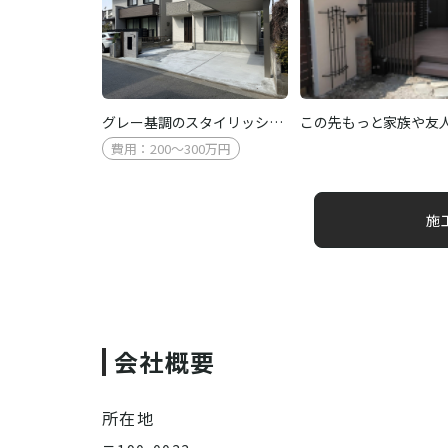
グレー基調のスタイリッシ…
この先もっと家族や友
費用：200～300万円
施
会社概要
所在地