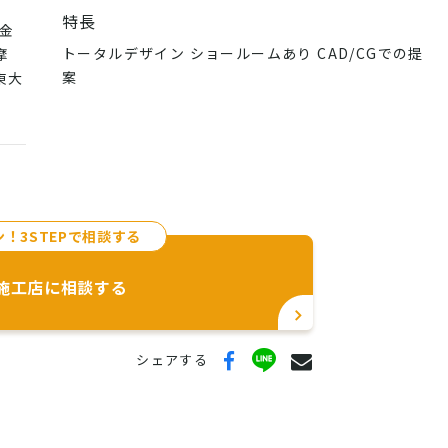
特長
金
トータルデザイン ショールームあり CAD/CGでの提
摩
案
東大
てお
！3STEPで相談する
施工店に相談する
シェアする